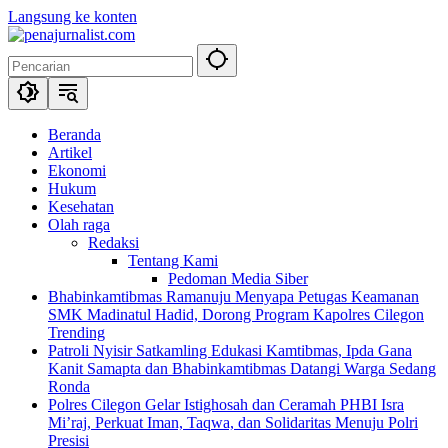
Langsung ke konten
Beranda
Artikel
Ekonomi
Hukum
Kesehatan
Olah raga
Redaksi
Tentang Kami
Pedoman Media Siber
Bhabinkamtibmas Ramanuju Menyapa Petugas Keamanan
SMK Madinatul Hadid, Dorong Program Kapolres Cilegon
Trending
Patroli Nyisir Satkamling Edukasi Kamtibmas, Ipda Gana
Kanit Samapta dan Bhabinkamtibmas Datangi Warga Sedang
Ronda
Polres Cilegon Gelar Istighosah dan Ceramah PHBI Isra
Mi’raj, Perkuat Iman, Taqwa, dan Solidaritas Menuju Polri
Presisi