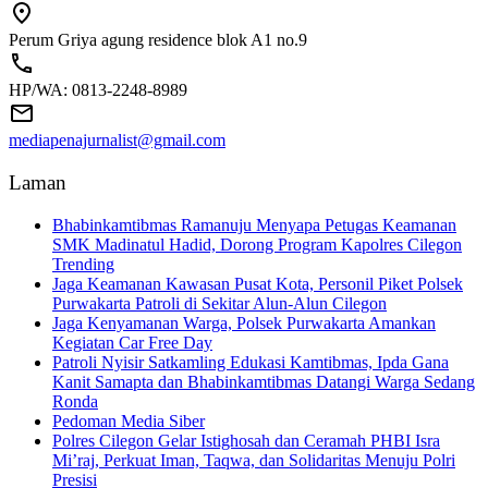
Perum Griya agung residence blok A1 no.9
HP/WA: 0813-2248-8989
mediapenajurnalist@gmail.com
Laman
Bhabinkamtibmas Ramanuju Menyapa Petugas Keamanan
SMK Madinatul Hadid, Dorong Program Kapolres Cilegon
Trending
Jaga Keamanan Kawasan Pusat Kota, Personil Piket Polsek
Purwakarta Patroli di Sekitar Alun-Alun Cilegon
Jaga Kenyamanan Warga, Polsek Purwakarta Amankan
Kegiatan Car Free Day
Patroli Nyisir Satkamling Edukasi Kamtibmas, Ipda Gana
Kanit Samapta dan Bhabinkamtibmas Datangi Warga Sedang
Ronda
Pedoman Media Siber
Polres Cilegon Gelar Istighosah dan Ceramah PHBI Isra
Mi’raj, Perkuat Iman, Taqwa, dan Solidaritas Menuju Polri
Presisi