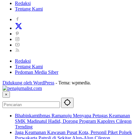
Redaksi
Tentang Kami
Redaksi
Tentang Kami
Pedoman Media Siber
Didukung oleh WordPress
-
Tema: wpmedia.
×
Bhabinkamtibmas Ramanuju Menyapa Petugas Keamanan
SMK Madinatul Hadid, Dorong Program Kapolres Cilegon
Trending
Jaga Keamanan Kawasan Pusat Kota, Personil Piket Polsek
Purwakarta Patroli di Sekitar Alun-Alun Cilegon