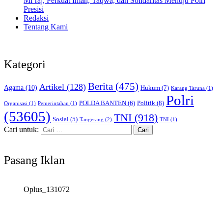
Mi’raj, Perkuat Iman, Taqwa, dan Solidaritas Menuju Polri
Presisi
Redaksi
Tentang Kami
Kategori
Berita
(475)
Artikel
(128)
Agama
(10)
Hukum
(7)
Karang Taruna
(1)
Polri
POLDA BANTEN
(6)
Politik
(8)
Organisasi
(1)
Pemerintahan
(1)
(53605)
TNI
(918)
Sosial
(5)
Tangerang
(2)
TNI
(1)
Cari untuk:
Pasang Iklan
Oplus_131072