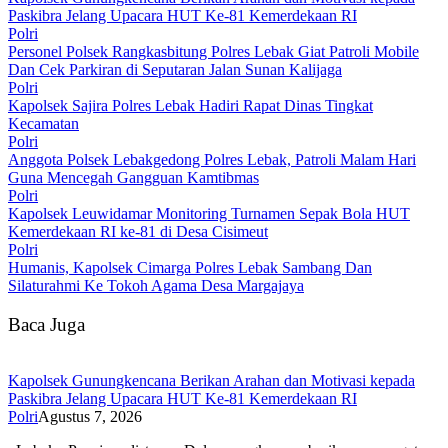
Paskibra Jelang Upacara HUT Ke-81 Kemerdekaan RI
Polri
Personel Polsek Rangkasbitung Polres Lebak Giat Patroli Mobile
Dan Cek Parkiran di Seputaran Jalan Sunan Kalijaga
Polri
Kapolsek Sajira Polres Lebak Hadiri Rapat Dinas Tingkat
Kecamatan
Polri
Anggota Polsek Lebakgedong Polres Lebak, Patroli Malam Hari
Guna Mencegah Gangguan Kamtibmas
Polri
Kapolsek Leuwidamar Monitoring Turnamen Sepak Bola HUT
Kemerdekaan RI ke-81 di Desa Cisimeut
Polri
Humanis, Kapolsek Cimarga Polres Lebak Sambang Dan
Silaturahmi Ke Tokoh Agama Desa Margajaya
Baca Juga
‎Kapolsek Gunungkencana Berikan Arahan dan Motivasi kepada
Paskibra Jelang Upacara HUT Ke-81 Kemerdekaan RI
Polri
Agustus 7, 2026